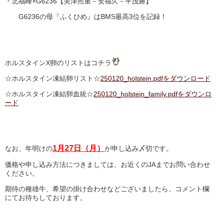
・北福峰×G6236【美津照重－安福久－平茂勝】
G6236の母『ふくひめ』はBMS最高3位を記録！
ホルスタインX卵のリストはコチラ
☆ホルスタイン凍結卵リスト☆
250120_holstein.pdfをダウンロード
☆ホルスタイン凍結卵血統☆
250120_holstein_family.pdfをダウンロ
ード
1月27日（月）
なお、年明けの
が申し込み〆切です。
価格や申し込み方法につきましては、お近くのJAまでお問い合わせ
ください。
期待の種雄牛、希望の掛け合わせなどございましたら、コメント欄
にてお待ちしております。