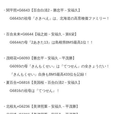
・関平照×G6643【百合白清2－勝忠平－安福久】
G6643の祖母『さきべえ』は、北海道の高育種価ファミリー！
・百合未来×G6644【福之姫－安福久－第6栄】
G6644の母『2あきた13』は島根県BMS最高1位！！
・茂晴花×G6093【勝忠平－安福久－平茂勝】
G6093の母『きんもくせい』は『てつせん』の全きょうだい！
『きんもくせい』自身もBMS最高433位を記録！
・夏百合×G6816【美国桜－百合白清2－安福久】
G6816の祖母は『てつせん』！
・北桜丸×G6236【美津照重－安福久－平茂勝】