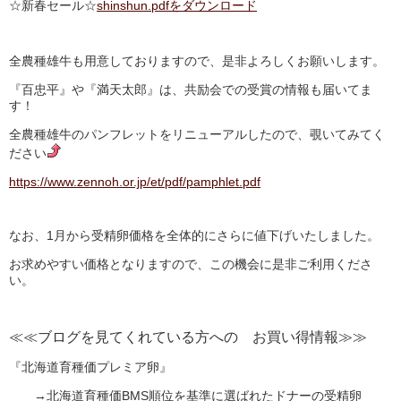
☆新春セール☆
shinshun.pdfをダウンロード
全農種雄牛も用意しておりますので、是非よろしくお願いします。
『百忠平』や『満天太郎』は、共励会での受賞の情報も届いてま
す！
全農種雄牛のパンフレットをリニューアルしたので、覗いてみてく
ださい
https://www.zennoh.or.jp/et/pdf/pamphlet.pdf
なお、1月から受精卵価格を全体的にさらに値下げいたしました。
お求めやすい価格となりますので、この機会に是非ご利用くださ
い。
≪≪ブログを見てくれている方への お買い得情報≫≫
『北海道育種価プレミア卵』
→北海道育種価BMS順位を基準に選ばれたドナーの受精卵