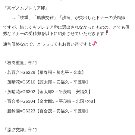
『高ゲノムプレミア卵』
→「枝重」「脂肪交雑」「歩留」が突出したドナーの受精卵
ですが、惜しくもプレミア卵に選出されなかったものの、とても優
秀なドナーの受精卵を以下に紹介させていただきます
通常価格なので、とっっってもお買い得ですよ
「枝肉重量」部門
・若百合×G6228【華春福－勝忠平－金幸】
・茂晴花×G6516【諒太郎－安福久－平茂勝】
・茂晴花×G6302【金太郎3－平茂晴－安福久】
・百合美×G6304【金太郎3－平茂晴－北国7の8】
・勝鈴蘭×G6223【百合茂－安福久－平茂勝】
「脂肪交雑」部門