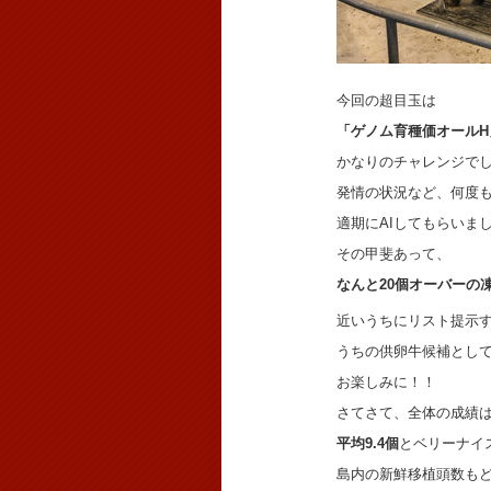
今回の超目玉は
「ゲノム育種価オール
かなりのチャレンジで
発情の状況など、何度
適期にAIしてもらいま
その甲斐あって、
なんと20個オーバーの
近いうちにリスト提示
うちの供卵牛候補とし
お楽しみに！！
さてさて、全体の成績
平均9.4個
とベリーナイ
島内の新鮮移植頭数も