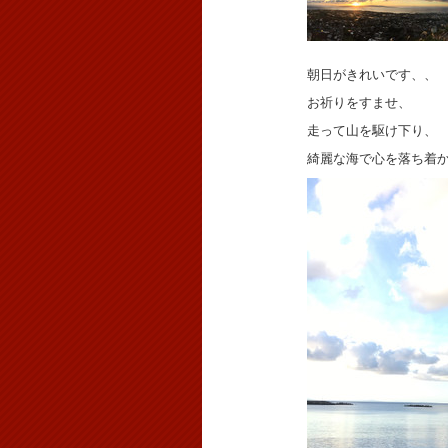
朝日がきれいです、、
お祈りをすませ、
走って山を駆け下り、
綺麗な海で心を落ち着