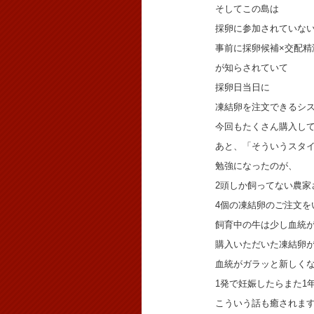
そしてこの島は
採卵に参加されていな
事前に採卵候補×交配精
が知らされていて
採卵日当日に
凍結卵を注文できるシ
今回もたくさん購入し
あと、「そういうスタ
勉強になったのが、
2頭しか飼ってない農家
4個の凍結卵のご注文を
飼育中の牛は少し血統
購入いただいた凍結卵
血統がガラッと新しく
1発で妊娠したらまた1
こういう話も癒されま