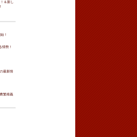
！！＆新し
！
開始！
る情勢！
牛の最新情
全農繁殖義