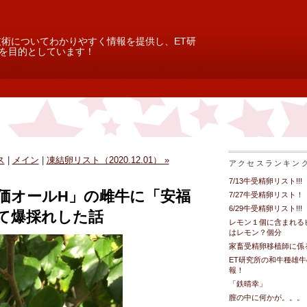
技術についてわかりやすく情報を提供し、ET研
を目的としています！
ス
|
メイン
|
凍結卵リスト（2020.12.01） »
アクセスランキン
7/13牛受精卵リスト!!!
価オールH」の雌牛に「安福
7/27牛受精卵リスト！
6/29牛受精卵リスト!!!
て爆採れした話
レモン１個に含まれる
はレモン？個分
家畜受精卵移植師に係
ET研究所の和牛種雄
報！
「鉄晴幸」
膣の中に何かが。。。