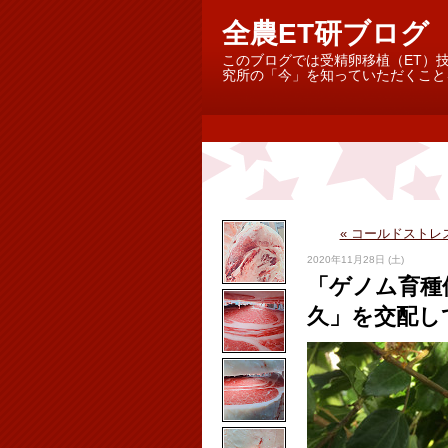
全農ET研ブログ
このブログでは受精卵移植（ET）
究所の「今」を知っていただくこと
« コールドストレ
2020年11月28日 (土)
「ゲノム育種
久」を交配し