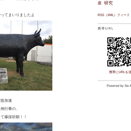
研究
産
やってまいりましたよ
RSS（XML）フィード
携帯URL
携帯にURLを
Powered by
Six 
が急加速
恒例行事の、
って爆採祈願！！