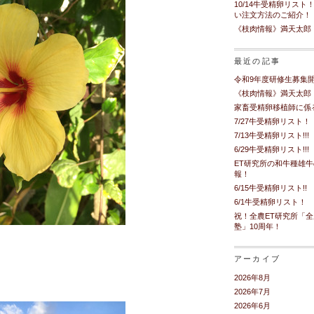
10/14牛受精卵リスト
い注文方法のご紹介！
《枝肉情報》満天太郎
最近の記事
令和9年度研修生募集
《枝肉情報》満天太郎
家畜受精卵移植師に係
7/27牛受精卵リスト！
7/13牛受精卵リスト!!!
6/29牛受精卵リスト!!!
ET研究所の和牛種雄
報！
6/15牛受精卵リスト!!
6/1牛受精卵リスト！
祝！全農ET研究所「
塾」10周年！
アーカイブ
2026年8月
2026年7月
2026年6月