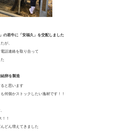
H」の若牛に「安福久」を交配しました
したが、
も電話連絡を取り合って
した
凍結卵を製造
すると思います
ても何個かストックしたい逸材です！！
は、
ス！！
どんどん増えてきました